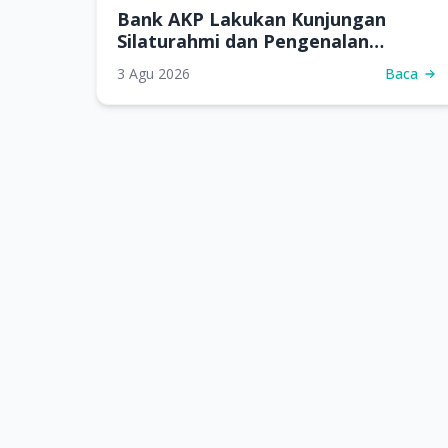
Bank AKP Lakukan Kunjungan
Silaturahmi dan Pengenalan
Produk Perbankan di SMKN 7
3 Agu 2026
Baca
Samarinda
BANK ARTHA KARYA PERDANA