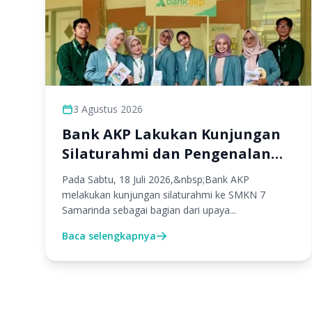
3 Agustus 2026
Bank AKP Lakukan Kunjungan
Silaturahmi dan Pengenalan
Produk Perbankan di SMKN 7
Pada Sabtu, 18 Juli 2026,&nbsp;Bank AKP
Samarinda
melakukan kunjungan silaturahmi ke SMKN 7
Samarinda sebagai bagian dari upaya...
Baca selengkapnya