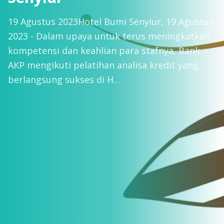
19 Agustus 2023Hotel Bumi Senyiur, 19 Agustus
2023 - Dalam upaya untuk terus meningkatkan
kompetensi dan keahlian para stafnya, Bank
AKP mengikuti pelatihan analisa kredit yang
berlangsung sukses di H...